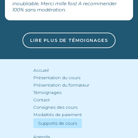
inoubliable. Merci mille fois! A recommender
ouverts. Tout le monde était là pour essayer, être
100% sans modération.
dans le moment présent, apprécier et
apprendre. Les locaux du centre culturel
Bruegel sont idéaux : propres, spacieux et
calmes.
LIRE PLUS DE TÉMOIGNAGES
Accueil
Présentation du cours
Présentation du formateur
Témoignages
Contact
Consignes des cours
Modalités de paiement
Supports de cours
Agenda