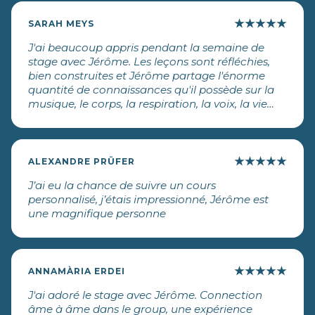
★
★
★
★
★
SARAH MEYS
J'ai beaucoup appris pendant la semaine de
stage avec Jérôme. Les leçons sont réfléchies,
bien construites et Jérôme partage l'énorme
quantité de connaissances qu'il possède sur la
musique, le corps, la respiration, la voix, la vie
d'un artiste, ainsi que les luttes et les difficultés
d'une manière très généreuse. Les pièces du
puzzle concernant le fonctionnement de ma
voix se sont complètement assemblées pour
★
★
★
★
★
ALEXANDRE PRÜFER
moi grâce à la théorie que Jérôme vous
J’ai eu la chance de suivre un cours
enseigne. Jérôme a clairement préparé le
personnalisé, j’étais impressionné, Jérôme est
contenu du stage avec beaucoup de soin, mais
une magnifique personne
il est également suffisamment flexible pour
adapter son programme aux besoins du
moment. L'investissement en vaut la peine. Une
semaine de stage avec Jérôme est vraiment un
★
★
★
★
★
cadeau que l'on s'offre à soi-même et dont on
ANNAMÀRIA ERDEI
peut profiter pour le reste de sa vie. Le groupe et
J'ai adoré le stage avec Jérôme. Connection
l'atmosphère entre les participants étaient
âme à âme dans le group, une expérience
également formidables, très chaleureux et